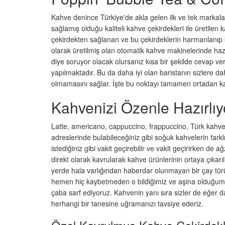
Kahve denince Türkiye'de akla gelen ilk ve tek markal
sağlamış olduğu kaliteli kahve çekirdekleri ile üretilen
çekirdekten sağlanan ve bu çekirdeklerin harmanlanıp kav
olarak üretilmiş olan otomatik kahve makinelerinde haz
diye soruyor olacak olursanız kısa bir şekilde cevap ve
yapılmaktadır. Bu da daha iyi olan baristanın sizlere d
olmamasını sağlar. İşte bu noktayı tamamen ortadan kal
Kahvenizi Özenle Hazırlıy
Latte, americano, cappuccino, frappuccino, Türk kahves
adreslerinde bulabileceğiniz gibi soğuk kahvelerin farkl
istediğiniz gibi vakit geçirebilir ve vakit geçirirken de 
direkt olarak kavrularak kahve ürünlerinin ortaya çıka
yerde hala varlığından haberdar olunmayan bir çay türü
hemen hiç kaybetmeden o bildiğimiz ve aşina olduğumuz 
çaba sarf ediyoruz. Kahvenin yanı sıra sizler de eğer
herhangi bir tanesine uğramanızı tavsiye ederiz.