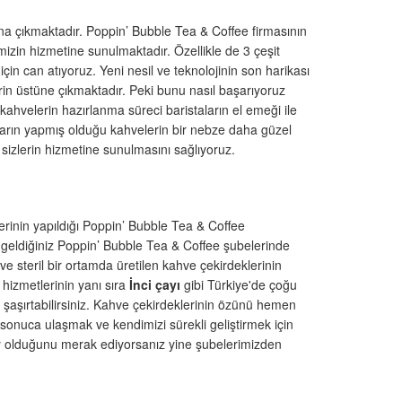
a çıkmaktadır. Poppin’ Bubble Tea & Coffee firmasının
imizin hizmetine sunulmaktadır. Özellikle de 3 çeşit
çin can atıyoruz. Yeni nesil ve teknolojinin son harikası
in üstüne çıkmaktadır. Peki bunu nasıl başarıyoruz
kahvelerin hazırlanma süreci baristaların el emeği ile
aların yapmış olduğu kahvelerin bir nebze daha güzel
sizlerin hizmetine sunulmasını sağlıyoruz.
erinin yapıldığı Poppin’ Bubble Tea & Coffee
la geldiğiniz Poppin’ Bubble Tea & Coffee şubelerinde
l ve steril bir ortamda üretilen kahve çekirdeklerinin
hizmetlerinin yanı sıra
İ
nci çayı
gibi Türkiye'de çoğu
 şaşırtabilirsiniz. Kahve çekirdeklerinin özünü hemen
sonuca ulaşmak ve kendimizi sürekli geliştirmek için
ey olduğunu merak ediyorsanız yine şubelerimizden