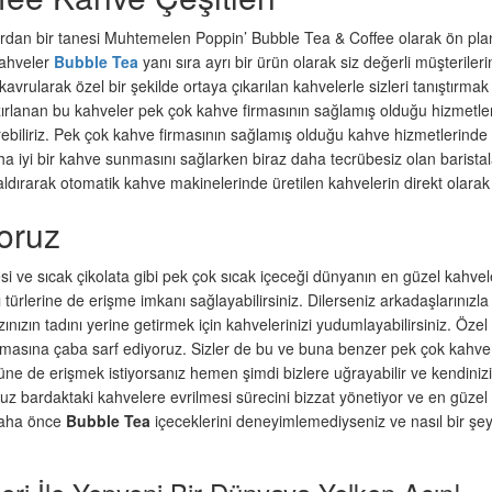
ardan bir tanesi Muhtemelen Poppin’ Bubble Tea & Coffee olarak ön plan
 kahveler
Bubble Tea
yanı sıra ayrı bir ürün olarak siz değerli müşteriler
rularak özel bir şekilde ortaya çıkarılan kahvelerle sizleri tanıştırmak i
ırlanan bu kahveler pek çok kahve firmasının sağlamış olduğu hizmetler
rebiliriz. Pek çok kahve firmasının sağlamış olduğu kahve hizmetlerinde 
aha iyi bir kahve sunmasını sağlarken biraz daha tecrübesiz olan barist
dırarak otomatik kahve makinelerinde üretilen kahvelerin direkt olarak 
oruz
i ve sıcak çikolata gibi pek çok sıcak içeceği dünyanın en güzel kahvel
ı türlerine de erişme imkanı sağlayabilirsiniz. Dilerseniz arkadaşlarınız
ağzınızın tadını yerine getirmek için kahvelerinizi yudumlayabilirsiniz. Öze
rılmasına çaba sarf ediyoruz. Sizler de bu ve buna benzer pek çok kahve 
ne de erişmek istiyorsanız hemen şimdi bizlere uğrayabilir ve kendinizi
bardaktaki kahvelere evrilmesi sürecini bizzat yönetiyor ve en güzel 
 daha önce
Bubble Tea
içeceklerini deneyimlemediyseniz ve nasıl bir ş